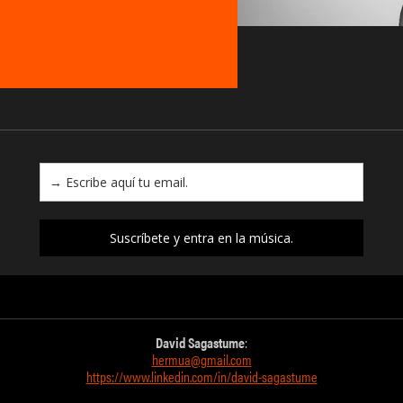
Suscríbete y entra en la música.
David Sagastume
:
hermua@gmail.com
https://www.linkedin.com/in/david-sagastume