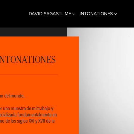
DAVID SAGASTUME
INTONATIONES
CONTRATENOR + VIOL
COMPAÑÍA DE MÚSICA
ⓘ BIOGRAFÍA
ⓘ INFORMACIÓN
♫ MÚSICA
♫ MÚSICA
INTONATIONES
cho del mundo.
 una muestra de mi trabajo y
pecializada fundamentalmente en
no de los siglos XVI y XVII de la